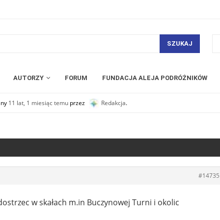
SZUKAJ
AUTORZY
FORUM
FUNDACJA ALEJA PODRÓŻNIKÓW
any
11 lat, 1 miesiąc temu
przez
Redakcja
.
#14735
ostrzec w skałach m.in Buczynowej Turni i okolic