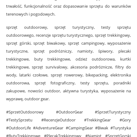
trwałość, funkcjonalność oraz dopasowanie sprzętu do warunków
terenowych i pogodowych.
sprzęt outdoorowy, sprzęt turystyczny, testy sprzętu
outdoorowego, recenzje sprzętu turystycznego, sprzęt trekkingowy,
sprzęt górski, sprzęt biwakowy, sprzęt campingowy, wyposażenie
turystyczne, sprzęt podróżniczy, namioty, śpiwory, plecaki
trekkingowe, buty trekkingowe, odzież outdoorowa, kurtki
trekkingowe, sprzęt survivalowy, akcesoria podróżnicze, filtry do
wody, latarki czołowe, sprzęt rowerowy, bikepacking, elektronika
outdoorowa, sprzęt fotograficzny, testy sprzętu, poradniki
zakupowe, nowości outdoor, aktywna turystyka, wyposażenie na
wyprawę, outdoor gear.
#SprzetOutdoorowy #OutdoorGear #SprzetTurystyczny
#TestySprzetu #RecenzjeOutdoor #TrekkingGear #Gory
#OutdoorLife #AdventureGear #CampingGear #Biwak #Turystyka
#ButyTrekkingowe #PlecakTrekkingowy #Namiot #SprzetGorski