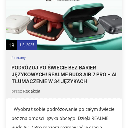
18
LIS, 2025
Polecamy
PODRÓŻUJ PO ŚWIECIE BEZ BARIER
JĘZYKOWYCH! REALME BUDS AIR 7 PRO – AI
TŁUMACZENIE W 34 JĘZYKACH
przez
Redakcja
Wyobraź sobie podróżowanie po całym świecie
bez znajomości języka obcego. Dzięki REALME
Buds Air 7 Pro możesz rozmawiać w czasie