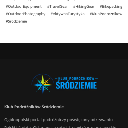
#OutdoorEquipment #TravelGear #HikingGear #Bikepacking
#OutdoorPhotography #AktywnaTurystyka #KlubPodroznikow
#Srodziemie
Klub Podróżników Śródziemie
Ogólnopolski portal podróżniczy poświęcony odkrywaniu
Polski i świata. Od znanych miast i zabytków, przez górskie