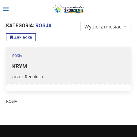
Strona główna
»
Relacje
»
Europa
»
ROSJA
KATEGORIA:
ROSJA
Zakładka
ROSJA
KRYM
przez
Redakcja
ROSJA