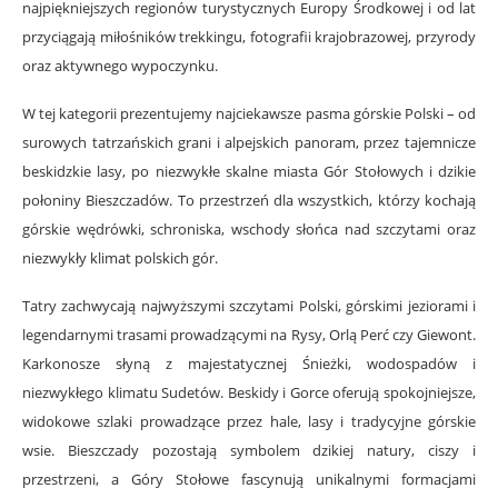
najpiękniejszych regionów turystycznych Europy Środkowej i od lat
przyciągają miłośników trekkingu, fotografii krajobrazowej, przyrody
oraz aktywnego wypoczynku.
W tej kategorii prezentujemy najciekawsze pasma górskie Polski – od
surowych tatrzańskich grani i alpejskich panoram, przez tajemnicze
beskidzkie lasy, po niezwykłe skalne miasta Gór Stołowych i dzikie
połoniny Bieszczadów. To przestrzeń dla wszystkich, którzy kochają
górskie wędrówki, schroniska, wschody słońca nad szczytami oraz
niezwykły klimat polskich gór.
Tatry zachwycają najwyższymi szczytami Polski, górskimi jeziorami i
legendarnymi trasami prowadzącymi na Rysy, Orlą Perć czy Giewont.
Karkonosze słyną z majestatycznej Śnieżki, wodospadów i
niezwykłego klimatu Sudetów. Beskidy i Gorce oferują spokojniejsze,
widokowe szlaki prowadzące przez hale, lasy i tradycyjne górskie
wsie. Bieszczady pozostają symbolem dzikiej natury, ciszy i
przestrzeni, a Góry Stołowe fascynują unikalnymi formacjami