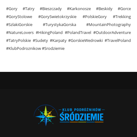
#Gory #Tatry #Bieszczady #Karkonosze #Beskidy #Gorce
#GoryStolowe #GorySwietokrzyskie #PolskieGory #Trekking
#SzlakiGorskie #TurystykaGorska #MountainPhotography
#NatureLovers #HikingPoland #PolandTravel #OutdoorAdventure
#TatryPolskie #Sudety #Karpaty #GorskieWedrowki #TravelPoland
#KlubPodroznikow #Srodziemie