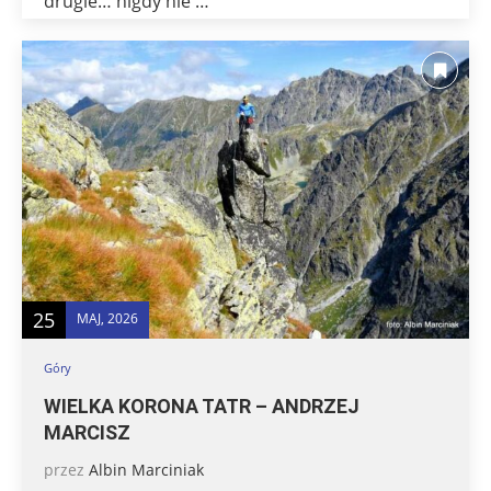
drugie… nigdy nie …
25
MAJ, 2026
Góry
WIELKA KORONA TATR – ANDRZEJ
MARCISZ
przez
Albin Marciniak