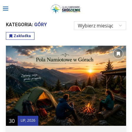
Strona główna
»
Relacje
»
Polska
»
Góry
KATEGORIA:
GÓRY
Zakładka
30
LIP, 2026