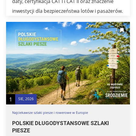
daty, certyfikacja CAT I i CAT II oraz znaczenie
inwestycji dla bezpieczeństwa lotów i pasażerów.
1
SIE, 2026
Najciekawsze szlaki piesze i rowerowe w Europie
POLSKIE DŁUGODYSTANSOWE SZLAKI
PIESZE