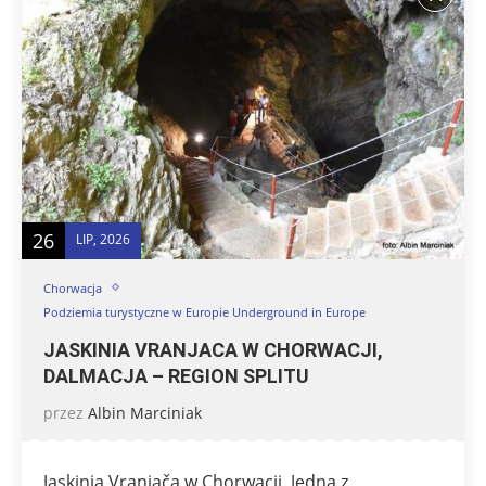
26
LIP, 2026
Chorwacja
Podziemia turystyczne w Europie Underground in Europe
JASKINIA VRANJACA W CHORWACJI,
DALMACJA – REGION SPLITU
przez
Albin Marciniak
Jaskinia Vranjača w Chorwacji. Jedna z