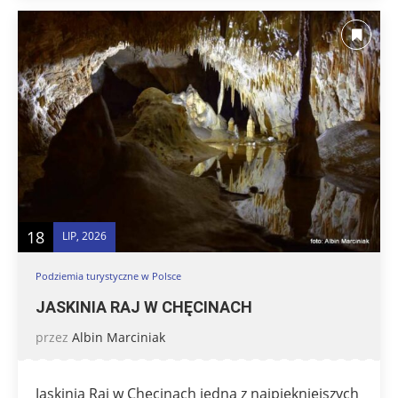
18
LIP, 2026
Podziemia turystyczne w Polsce
JASKINIA RAJ W CHĘCINACH
przez
Albin Marciniak
Jaskinia Raj w Chęcinach jedną z najpiękniejszych