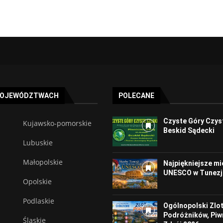
WOJEWÓDZTWACH
POLECANE
Czyste Góry Czyst
Kujawsko-pomorskie
Beskid Sądecki
Lubuskie
Małopolskie
Najpiękniejsze mi
UNESCO w Tunezj
Opolskie
Podlaskie
Ogólnopolski Zlo
Podróżników, Piw
Śląskie