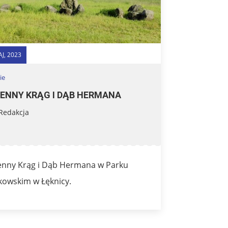
J, 2023
ie
ENNY KRĄG I DĄB HERMANA
Redakcja
nny Krąg i Dąb Hermana w Parku
owskim w Łęknicy.