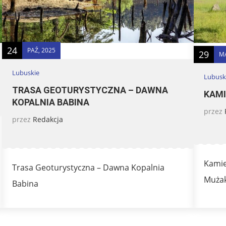
24
PAŹ, 2025
29
MA
Lubuskie
Lubusk
TRASA GEOTURYSTYCZNA – DAWNA
KAMI
KOPALNIA BABINA
przez
przez
Redakcja
Kamie
Trasa Geoturystyczna – Dawna Kopalnia
Mużak
Babina