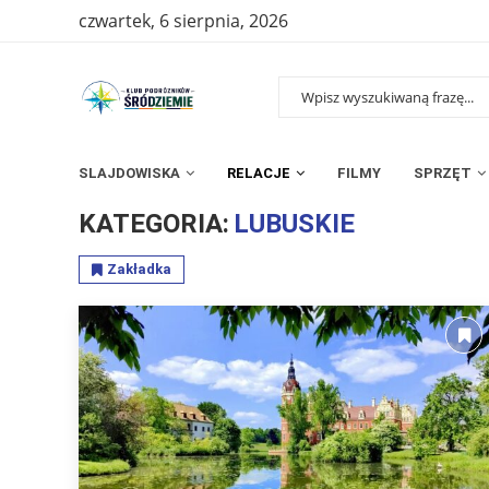
czwartek, 6 sierpnia, 2026
SLAJDOWISKA
RELACJE
FILMY
SPRZĘT
Strona główna
»
Relacje
»
Polska
»
Województwa
»
Lubuskie
KATEGORIA:
LUBUSKIE
Zakładka