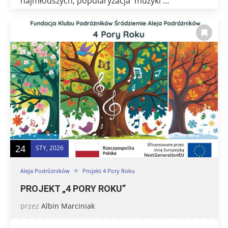
najmłodszych, popularyzacja muzyki …
24
STY, 2026
Aleja Podróżników
Projekt 4 Pory Roku
PROJEKT „4 PORY ROKU”
przez
Albin Marciniak