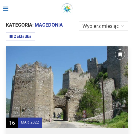
Strona główna
»
Relacje
»
Europa
»
MACEDONIA
KATEGORIA:
MACEDONIA
Zakładka
16
MAR, 2022