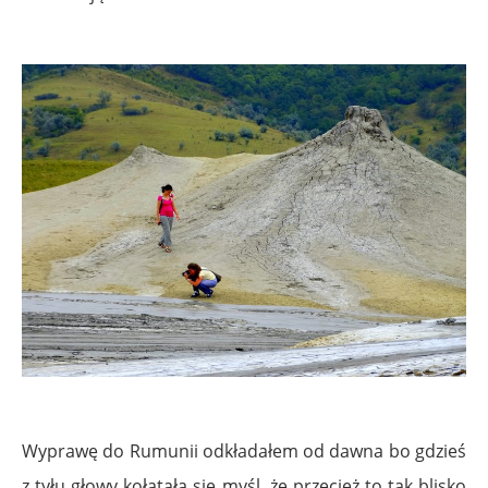
Wyprawę do Rumunii odkładałem od dawna bo gdzieś
z tyłu głowy kołatała się myśl, że przecież to tak blisko