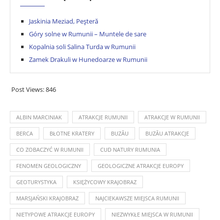
Jaskinia Meziad, Peşteră
Góry solne w Rumunii – Muntele de sare
Kopalnia soli Salina Turda w Rumunii
Zamek Drakuli w Hunedoarze w Rumunii
Post Views:
846
ALBIN MARCINIAK
ATRAKCJE RUMUNII
ATRAKCJE W RUMUNII
BERCA
BŁOTNE KRATERY
BUZĂU
BUZĂU ATRAKCJE
CO ZOBACZYĆ W RUMUNII
CUD NATURY RUMUNIA
FENOMEN GEOLOGICZNY
GEOLOGICZNE ATRAKCJE EUROPY
GEOTURYSTYKA
KSIĘŻYCOWY KRAJOBRAZ
MARSJAŃSKI KRAJOBRAZ
NAJCIEKAWSZE MIEJSCA RUMUNII
NIETYPOWE ATRAKCJE EUROPY
NIEZWYKŁE MIEJSCA W RUMUNII