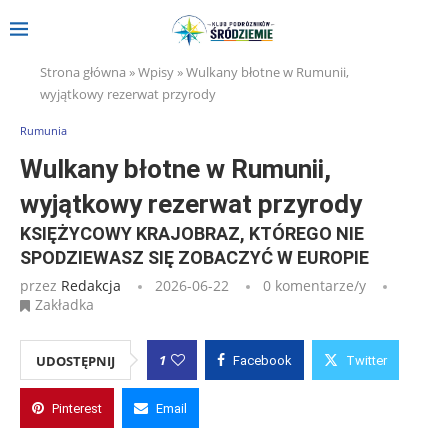
Strona główna
»
Wpisy
»
Wulkany błotne w Rumunii,
wyjątkowy rezerwat przyrody
Rumunia
Wulkany błotne w Rumunii,
wyjątkowy rezerwat przyrody
KSIĘŻYCOWY KRAJOBRAZ, KTÓREGO NIE
SPODZIEWASZ SIĘ ZOBACZYĆ W EUROPIE
przez
Redakcja
2026-06-22
0 komentarze/y
Zakładka
1
UDOSTĘPNIJ
Facebook
Twitter
Pinterest
Email