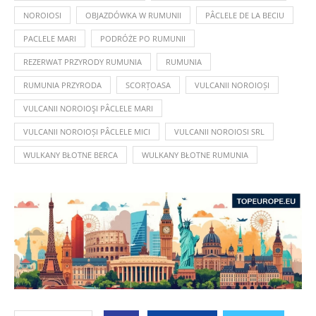
NOROIOSI
OBJAZDÓWKA W RUMUNII
PÂCLELE DE LA BECIU
PACLELE MARI
PODRÓŻE PO RUMUNII
REZERWAT PRZYRODY RUMUNIA
RUMUNIA
RUMUNIA PRZYRODA
SCORȚOASA
VULCANII NOROIOȘI
VULCANII NOROIOŞI PÂCLELE MARI
VULCANII NOROIOȘI PÂCLELE MICI
VULCANII NOROIOSI SRL
WULKANY BŁOTNE BERCA
WULKANY BŁOTNE RUMUNIA