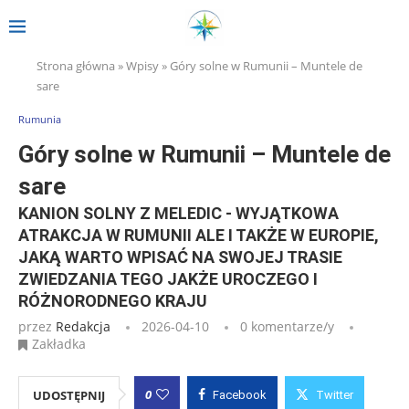
Strona główna
»
Wpisy
»
Góry solne w Rumunii – Muntele de
sare
Rumunia
Góry solne w Rumunii – Muntele de
sare
KANION SOLNY Z MELEDIC - WYJĄTKOWA
ATRAKCJA W RUMUNII ALE I TAKŻE W EUROPIE,
JAKĄ WARTO WPISAĆ NA SWOJEJ TRASIE
ZWIEDZANIA TEGO JAKŻE UROCZEGO I
RÓŻNORODNEGO KRAJU
przez
Redakcja
2026-04-10
0 komentarze/y
Zakładka
0
UDOSTĘPNIJ
Facebook
Twitter