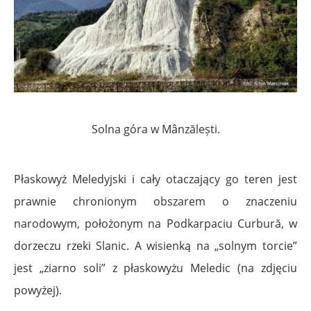
Solna góra w Mânzălești.
Płaskowyż Meledyjski i cały otaczający go teren jest
prawnie chronionym obszarem o znaczeniu
narodowym, położonym na Podkarpaciu Curbură, w
dorzeczu rzeki Slanic. A wisienką na „solnym torcie”
jest „ziarno soli” z płaskowyżu Meledic (na zdjęciu
powyżej).