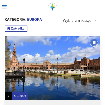
Strona główna
»
Relacje
»
Europa
KATEGORIA:
EUROPA
Zakładka
7
SIE, 2026