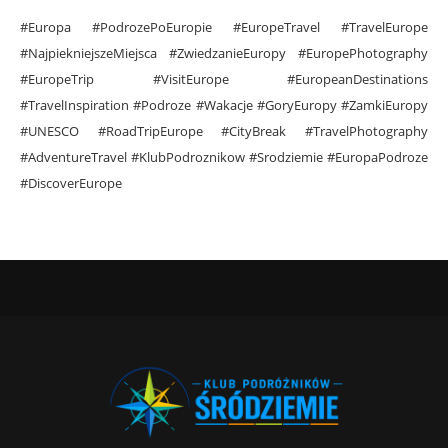
#Europa #PodrozePoEuropie #EuropeTravel #TravelEurope
#NajpiekniejszeMiejsca #ZwiedzanieEuropy #EuropePhotography
#EuropeTrip #VisitEurope #EuropeanDestinations
#TravelInspiration #Podroze #Wakacje #GoryEuropy #ZamkiEuropy
#UNESCO #RoadTripEurope #CityBreak #TravelPhotography
#AdventureTravel #KlubPodroznikow #Srodziemie #EuropaPodroze
#DiscoverEurope