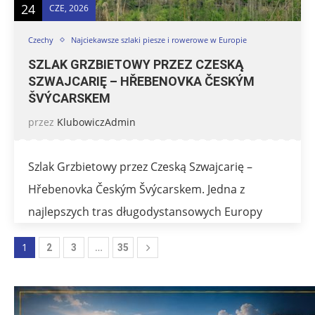
24
CZE, 2026
Czechy
Najciekawsze szlaki piesze i rowerowe w Europie
SZLAK GRZBIETOWY PRZEZ CZESKĄ
SZWAJCARIĘ – HŘEBENOVKA ČESKÝM
ŠVÝCARSKEM
przez
KlubowiczAdmin
Szlak Grzbietowy przez Czeską Szwajcarię –
Hřebenovka Českým Švýcarskem. Jedna z
najlepszych tras długodystansowych Europy
1
…
2
3
35