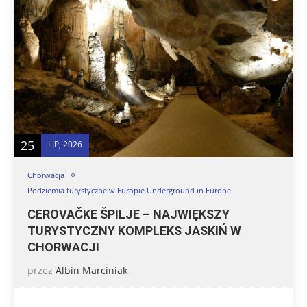
25
LIP, 2026
Chorwacja
Podziemia turystyczne w Europie Underground in Europe
CEROVAČKE ŠPILJE – NAJWIĘKSZY
TURYSTYCZNY KOMPLEKS JASKIŃ W
CHORWACJI
przez
Albin Marciniak