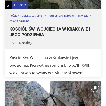
2
LIP, 2026
Kościoły i obiekty sakralne
Podziemia w Europie i na świecie
Zabytki sakralne
KOŚCIÓŁ ŚW. WOJCIECHA W KRAKOWIE I
JEGO PODZIEMIA
przez
Redakcja
Kościół św. Wojciecha w Krakowie i jego
podziemia. Pierwotnie romański, w XVII i XVIII
wieku przebudowany w stylu barokowym.