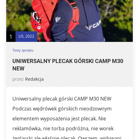
1
LIS, 2022
Testy sprzętu
UNIWERSALNY PLECAK GÓRSKI CAMP M30
NEW
przez
Redakcja
Uniwersalny plecak górski CAMP M30 NEW
Podczas wędrówek górskich nieodzownym
elementem wyposażenia jest plecak. Nie
reklamówka, nie torba podróżna, nie worek
żeglarski ale właśnie plecak. Owszem, widywani