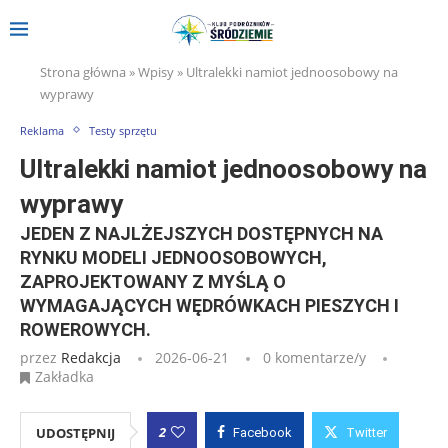
Strona główna
»
Wpisy
»
Ultralekki namiot jednoosobowy na
wyprawy
Reklama
Testy sprzętu
Ultralekki namiot jednoosobowy na
wyprawy
JEDEN Z NAJLŻEJSZYCH DOSTĘPNYCH NA
RYNKU MODELI JEDNOOSOBOWYCH,
ZAPROJEKTOWANY Z MYŚLĄ O
WYMAGAJĄCYCH WĘDRÓWKACH PIESZYCH I
ROWEROWYCH.
przez
Redakcja
2026-06-21
0 komentarze/y
Zakładka
2
UDOSTĘPNIJ
Facebook
Twitter