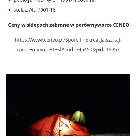
stelaż: Alu 7001-T6
Ceny w sklepach zebrane w porównywarce CENEO
https://www.ceneo.pl/Sport_i_rekreacja;szukaj-
camp+minima+1+sl#crid=745450&pid=19357