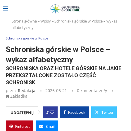
Strona główna
»
Wpisy
»
Schroniska górskie w Polsce – wykaz
alfabetyczny
Schroniska górskie w Polsce
Schroniska górskie w Polsce –
wykaz alfabetyczny
SCHRONISKA ORAZ HOTELE GÓRSKIE NA JAKIE
PRZEKSZTAŁCONE ZOSTAŁO CZĘŚĆ
SCHRONISK
przez
Redakcja
2026-06-21
0 komentarze/y
Zakładka
2
UDOSTĘPNIJ
Facebook
Twitter
Pinterest
Email