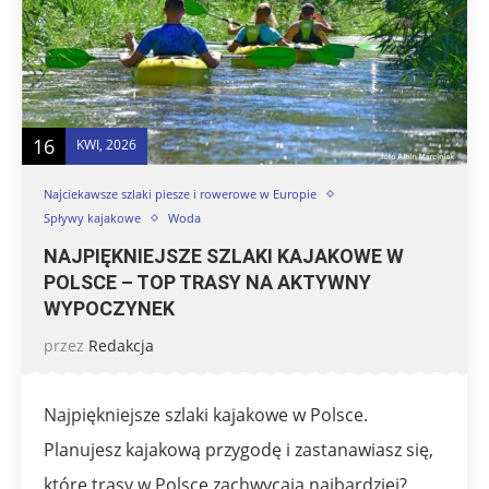
16
KWI, 2026
Najciekawsze szlaki piesze i rowerowe w Europie
Spływy kajakowe
Woda
NAJPIĘKNIEJSZE SZLAKI KAJAKOWE W
POLSCE – TOP TRASY NA AKTYWNY
WYPOCZYNEK
przez
Redakcja
Najpiękniejsze szlaki kajakowe w Polsce.
Planujesz kajakową przygodę i zastanawiasz się,
które trasy w Polsce zachwycają najbardziej?