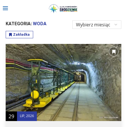
Strona główna
»
Relacje
»
Polska
»
Woda
KATEGORIA:
WODA
Zakładka
29
LIP, 2026