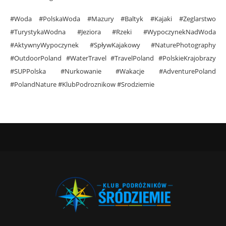
#Woda #PolskaWoda #Mazury #Baltyk #Kajaki #Zeglarstwo
#TurystykaWodna #Jeziora #Rzeki #WypoczynekNadWoda
#AktywnyWypoczynek #SpływKajakowy #NaturePhotography
#OutdoorPoland #WaterTravel #TravelPoland #PolskieKrajobrazy
#SUPPolska #Nurkowanie #Wakacje #AdventurePoland
#PolandNature #KlubPodroznikow #Srodziemie