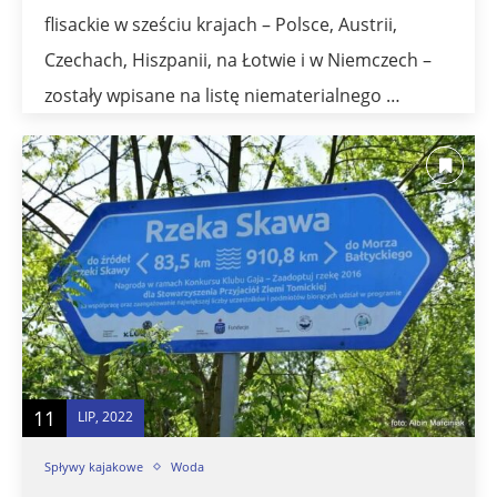
flisackie w sześciu krajach – Polsce, Austrii,
Czechach, Hiszpanii, na Łotwie i w Niemczech –
zostały wpisane na listę niematerialnego …
11
LIP, 2022
Spływy kajakowe
Woda