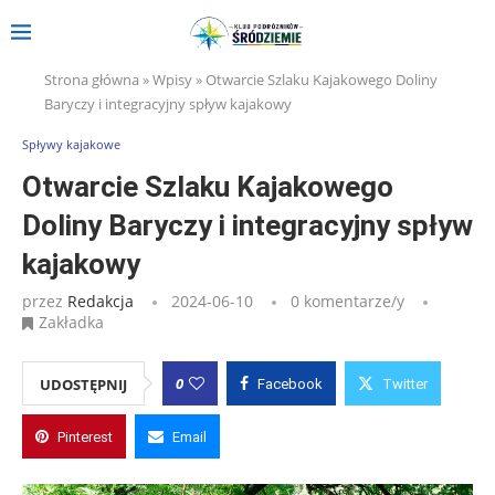
Strona główna
»
Wpisy
»
Otwarcie Szlaku Kajakowego Doliny
Baryczy i integracyjny spływ kajakowy
Spływy kajakowe
Otwarcie Szlaku Kajakowego
Doliny Baryczy i integracyjny spływ
kajakowy
przez
Redakcja
2024-06-10
0 komentarze/y
Zakładka
0
UDOSTĘPNIJ
Facebook
Twitter
Pinterest
Email