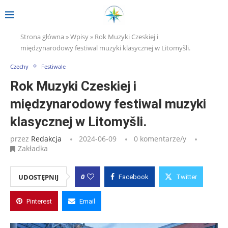
Strona główna
»
Wpisy
»
Rok Muzyki Czeskiej i
międzynarodowy festiwal muzyki klasycznej w Litomyšli.
Czechy
Festiwale
Rok Muzyki Czeskiej i
międzynarodowy festiwal muzyki
klasycznej w Litomyšli.
przez
Redakcja
2024-06-09
0 komentarze/y
Zakładka
0
UDOSTĘPNIJ
Facebook
Twitter
Pinterest
Email