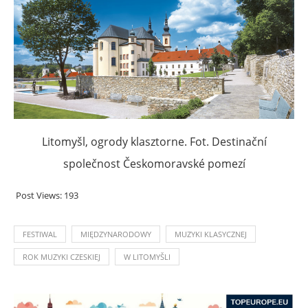
Litomyšl, ogrody klasztorne. Fot. Destinační
společnost Českomoravské pomezí
Post Views:
193
FESTIWAL
MIĘDZYNARODOWY
MUZYKI KLASYCZNEJ
ROK MUZYKI CZESKIEJ
W LITOMYŠLI