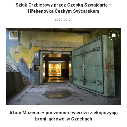
Szlak Grzbietowy przez Czeską Szwajcarię –
Hřebenovka Českým Švýcarskem
2026-06-24
Atom Muzeum – podziemna twierdza z ekspozycją
broni jądrowej w Czechach