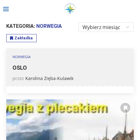
Strona główna
»
Relacje
»
Europa
»
NORWEGIA
KATEGORIA:
NORWEGIA
Zakładka
NORWEGIA
OSLO
przez
Karolina Zięba-Kulawik