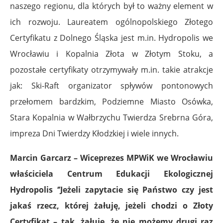
naszego regionu, dla których był to ważny element w
ich rozwoju. Laureatem ogólnopolskiego Złotego
Certyfikatu z Dolnego Śląska jest m.in. Hydropolis we
Wrocławiu i Kopalnia Złota w Złotym Stoku, a
pozostałe certyfikaty otrzymywały m.in. takie atrakcje
jak: Ski-Raft organizator spływów pontonowych
przełomem bardzkim, Podziemne Miasto Osówka,
Stara Kopalnia w Wałbrzychu Twierdza Srebrna Góra,
impreza Dni Twierdzy Kłodzkiej i wiele innych.
Marcin Garcarz – Wiceprezes MPWiK we Wrocławiu
właściciela Centrum Edukacji Ekologicznej
Hydropolis ‘’Jeżeli zapytacie się Państwo czy jest
jakaś rzecz, której żałuję, jeżeli chodzi o Złoty
Certyfikat – tak, żałuję, że nie możemy drugi raz