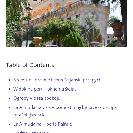
Table of Contents
Arabskie korzenie i chrześcijański przepych
Widok na port – okno na świat
Ogrody – oaza spokoju
La Almudaina dziś – pomost między przeszłością a
teraźniejszością
La Almudaina – perła Palmie
Godziny otwarcia