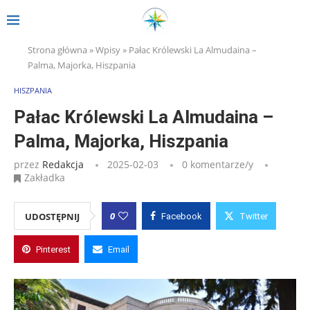
Strona główna
»
Wpisy
»
Pałac Królewski La Almudaina –
Palma, Majorka, Hiszpania
HISZPANIA
Pałac Królewski La Almudaina –
Palma, Majorka, Hiszpania
przez
Redakcja
2025-02-03
0 komentarze/y
Zakładka
0
UDOSTĘPNIJ
Facebook
Twitter
Pinterest
Email