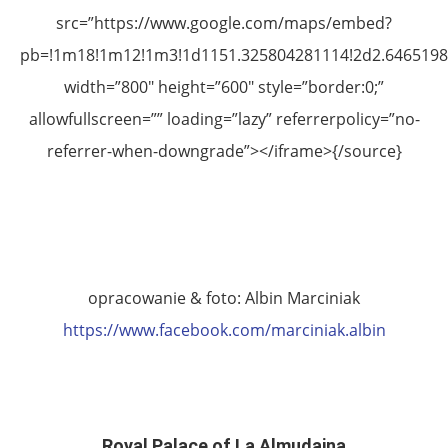
src=”https://www.google.com/maps/embed?
pb=!1m18!1m12!1m3!1d1151.325804281114!2d2.64651983
width=”800″ height=”600″ style=”border:0;”
allowfullscreen=”” loading=”lazy” referrerpolicy=”no-
referrer-when-downgrade”></iframe>{/source}
..
..
opracowanie & foto: Albin Marciniak
https://www.facebook.com/marciniak.albin
.
..
Royal Palace of La Almudaina