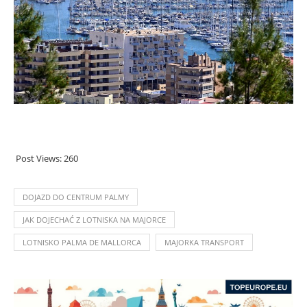
.
Post Views:
260
DOJAZD DO CENTRUM PALMY
JAK DOJECHAĆ Z LOTNISKA NA MAJORCE
LOTNISKO PALMA DE MALLORCA
MAJORKA TRANSPORT