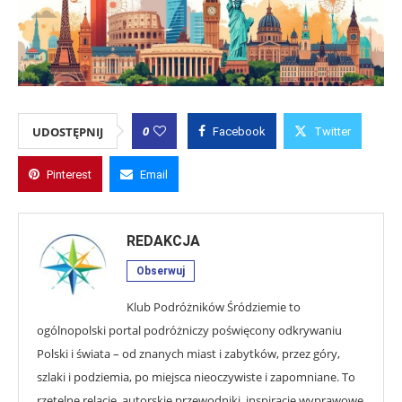
0
UDOSTĘPNIJ
Facebook
Twitter
Pinterest
Email
REDAKCJA
Obserwuj
Klub Podróżników Śródziemie to
ogólnopolski portal podróżniczy poświęcony odkrywaniu
Polski i świata – od znanych miast i zabytków, przez góry,
szlaki i podziemia, po miejsca nieoczywiste i zapomniane. To
rzetelne relacje, autorskie przewodniki, inspiracje wyprawowe