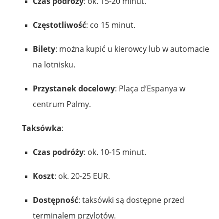
Czas podróży
: ok. 15-20 minut.
Częstotliwość
: co 15 minut.
Bilety
: można kupić u kierowcy lub w automacie
na lotnisku.
Przystanek docelowy
: Plaça d’Espanya w
centrum Palmy.
Taksówka
:
Czas podróży
: ok. 10-15 minut.
Koszt
: ok. 20-25 EUR.
Dostępność
: taksówki są dostępne przed
terminalem przylotów.