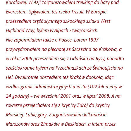
Koralowej. W Azji zorganizowałem trekking do bazy pod
Everestem. Spływałem też rzeką Trisuli. W Europie
przeszedłem część słynnego szkockiego szlaku West
Highland Way, byłem w Alpach Szwajcarskich.
Nie zapomniałem także o Polsce. Latem 1997
przywędrowałem na piechotę ze Szczecina do Krakowa, a
w roku’ 2006 przeszedłem się z Gdańska na Rysy, ponadto
sześciokrotnie byłem na Przechadzkach ze Świnoujścia na
Hel. Dwukrotnie obszedłem też Kraków dookoła, idąc
wzdłuż granic administracyjnych miasta (102 kilometry w
24 godziny) – we wrześniu’ 2001 oraz w lipcu’ 2008. A na
rowerze przejechałem się z Krynicy Zdrój do Krynicy
Morskiej. Lubię góry. Zorganizowałem kilkanaście
Marszonów oraz Zimaków w Beskidach, a latem przez