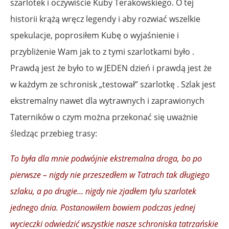
szarlotek i oczywiście Kuby Terakowskiego. O tej
historii krążą wręcz legendy i aby rozwiać wszelkie
spekulacje, poprosiłem Kubę o wyjaśnienie i
przybliżenie Wam jak to z tymi szarlotkami było .
Prawdą jest że było to w JEDEN dzień i prawdą jest że
w każdym ze schronisk „testował” szarlotkę . Szlak jest
ekstremalny nawet dla wytrawnych i zaprawionych
Taterników o czym można przekonać się uważnie
śledząc przebieg trasy:
To była dla mnie podwójnie ekstremalna droga, bo po
pierwsze – nigdy nie przeszedłem w Tatrach tak długiego
szlaku, a po drugie… nigdy nie zjadłem tylu szarlotek
jednego dnia. Postanowiłem bowiem podczas jednej
wycieczki odwiedzić wszystkie nasze schroniska tatrzańskie