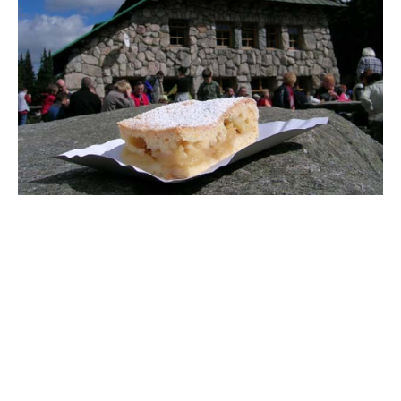
.
SZARLOTKA „GĄSIENICOWA”
. Data konsumpcji:
9.09.2006, godz. 13.20. Cena: 5.00 zł. Ocena smaku: 5.
Wielkość: L (opisy skal powyżej). Uwagi: jedyna
szarlotka bez gotowego nadzienia ze sklepu. Droga do
następnej szarlotki przez Zawrat.
.