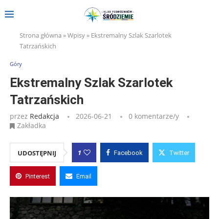
Strona główna
»
Wpisy
»
Ekstremalny Szlak Szarlotek
Tatrzańskich
Góry
Ekstremalny Szlak Szarlotek
Tatrzańskich
przez
Redakcja
2026-06-21
0 komentarze/y
Zakładka
1
UDOSTĘPNIJ
Facebook
Twitter
Pinterest
Email