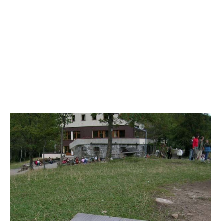
SZARLOTKA „KONDRACKA”
. Data konsumpcji:
9.09.2006, godz. 11.00. Cena: 4.50 zł. Ocena smaku: 6.
Wielkość: M (opisy skal powyżej). Uwagi: jedyna
szarlotka z „dekoracją”. Droga do następnej szarlotki
przez Dolinę Bystrej.
.