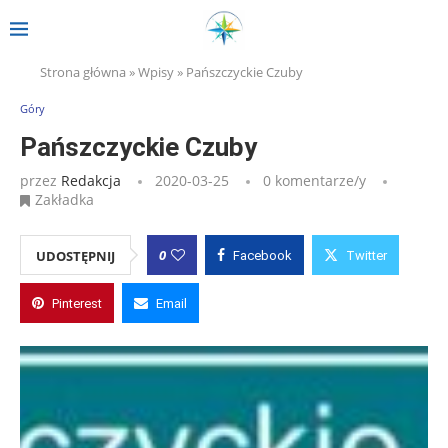
Strona główna
»
Wpisy
»
Pańszczyckie Czuby
Góry
Pańszczyckie Czuby
przez
Redakcja
2020-03-25
0 komentarze/y
Zakładka
0
UDOSTĘPNIJ
Facebook
Twitter
Pinterest
Email