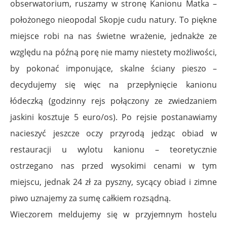
obserwatorium, ruszamy w stronę Kanionu Matka –
położonego nieopodal Skopje cudu natury. To piękne
miejsce robi na nas świetne wrażenie, jednakże ze
względu na późną porę nie mamy niestety możliwości,
by pokonać imponujące, skalne ściany pieszo –
decydujemy się więc na przepłynięcie kanionu
łódeczką (godzinny rejs połączony ze zwiedzaniem
jaskini kosztuje 5 euro/os). Po rejsie postanawiamy
nacieszyć jeszcze oczy przyrodą jedząc obiad w
restauracji u wylotu kanionu – teoretycznie
ostrzegano nas przed wysokimi cenami w tym
miejscu, jednak 24 zł za pyszny, sycący obiad i zimne
piwo uznajemy za sumę całkiem rozsądną.
Wieczorem meldujemy się w przyjemnym hostelu