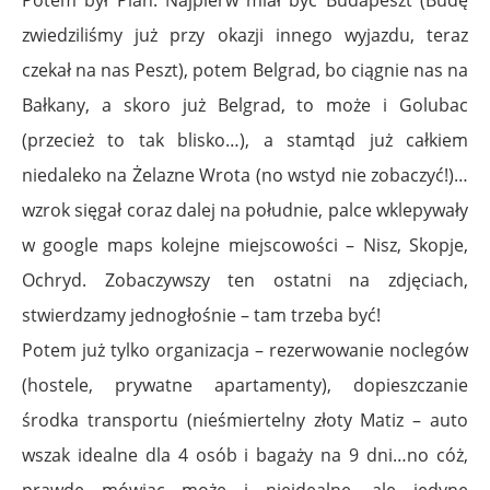
zwiedziliśmy już przy okazji innego wyjazdu, teraz
czekał na nas Peszt), potem Belgrad, bo ciągnie nas na
Bałkany, a skoro już Belgrad, to może i Golubac
(przecież to tak blisko…), a stamtąd już całkiem
niedaleko na Żelazne Wrota (no wstyd nie zobaczyć!)…
wzrok sięgał coraz dalej na południe, palce wklepywały
w google maps kolejne miejscowości – Nisz, Skopje,
Ochryd. Zobaczywszy ten ostatni na zdjęciach,
stwierdzamy jednogłośnie – tam trzeba być!
Potem już tylko organizacja – rezerwowanie noclegów
(hostele, prywatne apartamenty), dopieszczanie
środka transportu (nieśmiertelny złoty Matiz – auto
wszak idealne dla 4 osób i bagaży na 9 dni…no cóż,
prawdę mówiąc może i nieidealne, ale jedyne