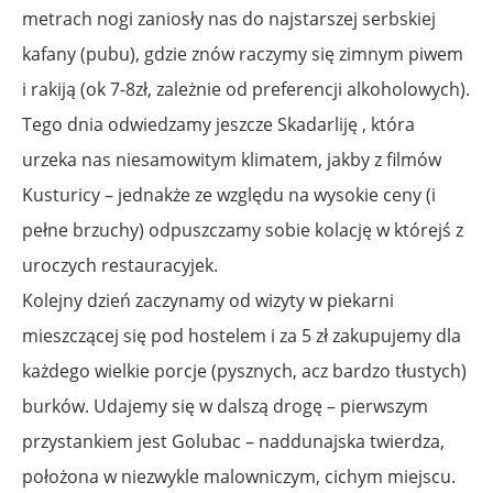
metrach nogi zaniosły nas do najstarszej serbskiej
kafany (pubu), gdzie znów raczymy się zimnym piwem
i rakiją (ok 7-8zł, zależnie od preferencji alkoholowych).
Tego dnia odwiedzamy jeszcze Skadarliję , która
urzeka nas niesamowitym klimatem, jakby z filmów
Kusturicy – jednakże ze względu na wysokie ceny (i
pełne brzuchy) odpuszczamy sobie kolację w którejś z
uroczych restauracyjek.
Kolejny dzień zaczynamy od wizyty w piekarni
mieszczącej się pod hostelem i za 5 zł zakupujemy dla
każdego wielkie porcje (pysznych, acz bardzo tłustych)
burków. Udajemy się w dalszą drogę – pierwszym
przystankiem jest Golubac – naddunajska twierdza,
położona w niezwykle malowniczym, cichym miejscu.