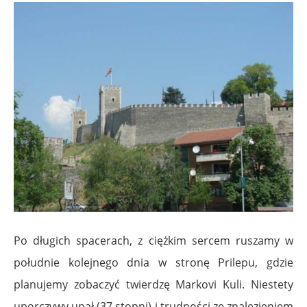
Po długich spacerach, z ciężkim sercem ruszamy w
południe kolejnego dnia w stronę Prilepu, gdzie
planujemy zobaczyć twierdzę Markovi Kuli. Niestety
uporczywy upał (37 stopni) i trudności ze znalezieniem