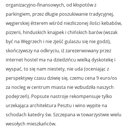
organizacyjno-finansowych, od kłopotów z
parkingiem, przez długie poszukiwanie tradycyjnej,
węgierskiej étterem wśród niezliczonej ilości kebabów,
pizzerii, hinduskich knajpek i chińskich barów (wszak
być na Węgrzech i nie zjeść gulaszu się nie godzi),
skończywszy na odkryciu, iż zarezerwowany przez
internet hostel ma na dziedzińcu wielką dyskotekę i
wyspać, to się nam niestety, nie uda (oceniając z
perspektywy czasu dziwię się, czemu cena 9 euro/os
za nocleg w centrum miasta nie wzbudziła naszych
podejrzeń). Popsute nastroje rekompensuje tylko
urzekająca architektura Pesztu i wino wypite na
schodach katedry św. Szczepana w towarzystwie wielu
wesołych mieszkańców.