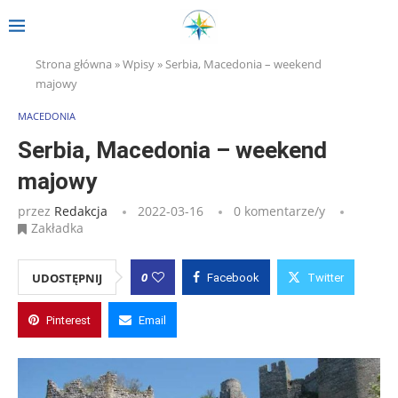
Strona główna
»
Wpisy
»
Serbia, Macedonia – weekend
majowy
MACEDONIA
Serbia, Macedonia – weekend
majowy
przez
Redakcja
2022-03-16
0 komentarze/y
Zakładka
0
UDOSTĘPNIJ
Facebook
Twitter
Pinterest
Email