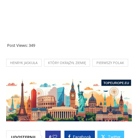
Post Views:
349
HENRYK JASKUŁA
KTÓRY OKRĄŻYŁ ZIEMIĘ
PIERWSZY POLAK
0
UDOSTĘPNIJ
Facebook
Twitter