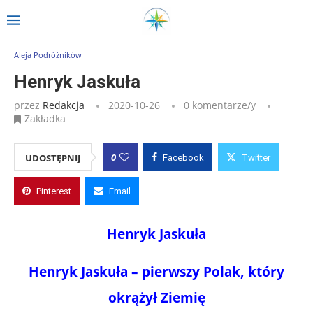
Strona główna
»
Wpisy
»
Henryk Jaskuła
Aleja Podróżników
Henryk Jaskuła
przez
Redakcja
2020-10-26
0 komentarze/y
Zakładka
0
UDOSTĘPNIJ
Facebook
Twitter
Pinterest
Email
Henryk Jaskuła
Henryk Jaskuła – pierwszy Polak, który
okrążył Ziemię