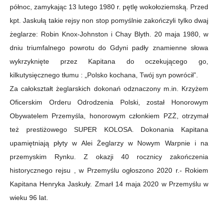
północ, zamykając 13 lutego 1980 r. pętlę wokołoziemską. Przed
kpt. Jaskułą takie rejsy non stop pomyślnie zakończyli tylko dwaj
żeglarze: Robin Knox-Johnston i Chay Blyth. 20 maja 1980, w
dniu triumfalnego powrotu do Gdyni padły znamienne słowa
wykrzyknięte przez Kapitana do oczekującego go,
kilkutysięcznego tłumu : „Polsko kochana, Twój syn powrócił”.
Za całokształt żeglarskich dokonań odznaczony m.in. Krzyżem
Oficerskim Orderu Odrodzenia Polski, został Honorowym
Obywatelem Przemyśla, honorowym członkiem PZŻ, otrzymał
też prestiżowego SUPER KOLOSA. Dokonania Kapitana
upamiętniają płyty w Alei Żeglarzy w Nowym Warpnie i na
przemyskim Rynku. Z okazji 40 rocznicy zakończenia
historycznego rejsu , w Przemyślu ogłoszono 2020 r.- Rokiem
Kapitana Henryka Jaskuły. Zmarł 14 maja 2020 w Przemyślu w
wieku 96 lat.