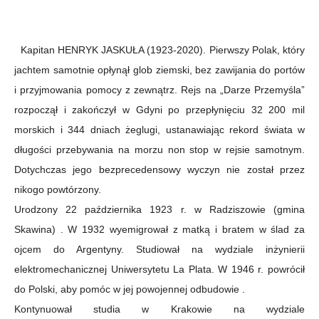
Kapitan HENRYK JASKUŁA (1923-2020). Pierwszy Polak, który
jachtem samotnie opłynął glob ziemski, bez zawijania do portów
i przyjmowania pomocy z zewnątrz. Rejs na „Darze Przemyśla”
rozpoczął i zakończył w Gdyni po przepłynięciu 32 200 mil
morskich i 344 dniach żeglugi, ustanawiając rekord świata w
długości przebywania na morzu non stop w rejsie samotnym.
Dotychczas jego bezprecedensowy wyczyn nie został przez
nikogo powtórzony.
Urodzony 22 października 1923 r. w Radziszowie (gmina
Skawina) . W 1932 wyemigrował z matką i bratem w ślad za
ojcem do Argentyny. Studiował na wydziale inżynierii
elektromechanicznej Uniwersytetu La Plata. W 1946 r. powrócił
do Polski, aby pomóc w jej powojennej odbudowie .
Kontynuował studia w Krakowie na wydziale