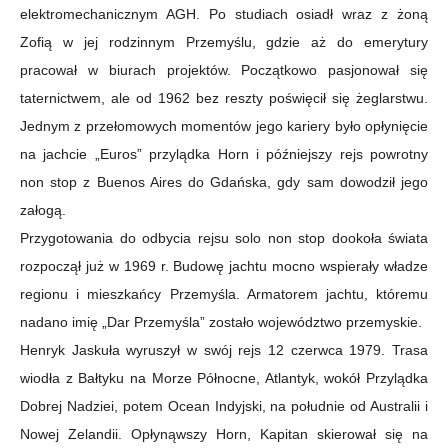
elektromechanicznym AGH. Po studiach osiadł wraz z żoną
Zofią w jej rodzinnym Przemyślu, gdzie aż do emerytury
pracował w biurach projektów. Początkowo pasjonował się
taternictwem, ale od 1962 bez reszty poświęcił się żeglarstwu.
Jednym z przełomowych momentów jego kariery było opłynięcie
na jachcie „Euros” przylądka Horn i późniejszy rejs powrotny
non stop z Buenos Aires do Gdańska, gdy sam dowodził jego
załogą.
Przygotowania do odbycia rejsu solo non stop dookoła świata
rozpoczął już w 1969 r. Budowę jachtu mocno wspierały władze
regionu i mieszkańcy Przemyśla. Armatorem jachtu, któremu
nadano imię „Dar Przemyśla” zostało województwo przemyskie.
Henryk Jaskuła wyruszył w swój rejs 12 czerwca 1979. Trasa
wiodła z Bałtyku na Morze Północne, Atlantyk, wokół Przylądka
Dobrej Nadziei, potem Ocean Indyjski, na południe od Australii i
Nowej Zelandii. Opłynąwszy Horn, Kapitan skierował się na