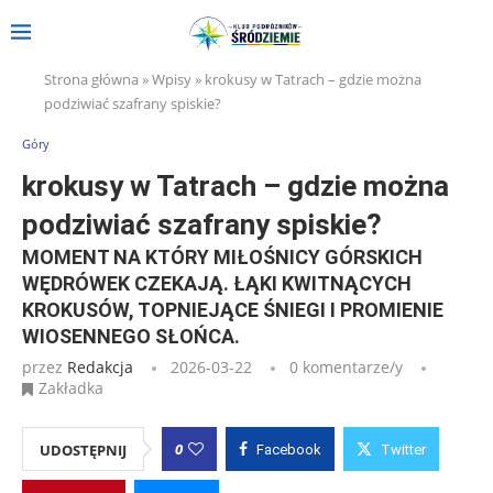
Strona główna
»
Wpisy
»
krokusy w Tatrach – gdzie można
podziwiać szafrany spiskie?
Góry
krokusy w Tatrach – gdzie można
podziwiać szafrany spiskie?
MOMENT NA KTÓRY MIŁOŚNICY GÓRSKICH
WĘDRÓWEK CZEKAJĄ. ŁĄKI KWITNĄCYCH
KROKUSÓW, TOPNIEJĄCE ŚNIEGI I PROMIENIE
WIOSENNEGO SŁOŃCA.
przez
Redakcja
2026-03-22
0 komentarze/y
Zakładka
0
UDOSTĘPNIJ
Facebook
Twitter