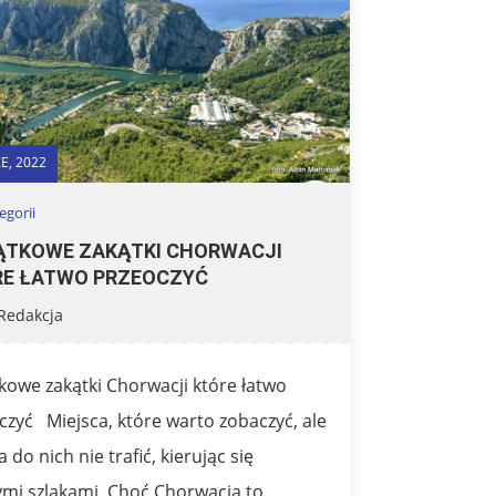
E, 2022
egorii
ĄTKOWE ZAKĄTKI CHORWACJI
RE ŁATWO PRZEOCZYĆ
Redakcja
kowe zakątki Chorwacji które łatwo
czyć Miejsca, które warto zobaczyć, ale
do nich nie trafić, kierując się
ymi szlakami. Choć Chorwacja to