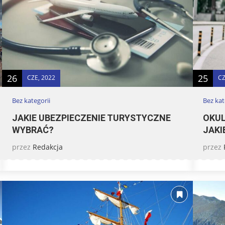
26
25
CZE, 2022
CZ
Bez kategorii
Bez kat
JAKIE UBEZPIECZENIE TURYSTYCZNE
OKUL
WYBRAĆ?
JAKI
przez
Redakcja
przez