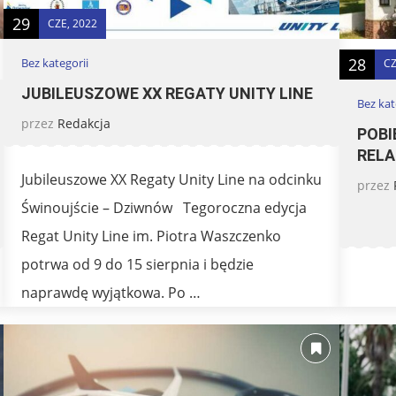
29
CZE, 2022
28
Bez kategorii
CZ
JUBILEUSZOWE XX REGATY UNITY LINE
Bez kat
przez
Redakcja
POB
RELA
Jubileuszowe XX Regaty Unity Line na odcinku
przez
Świnoujście – Dziwnów Tegoroczna edycja
Regat Unity Line im. Piotra Waszczenko
potrwa od 9 do 15 sierpnia i będzie
naprawdę wyjątkowa. Po …