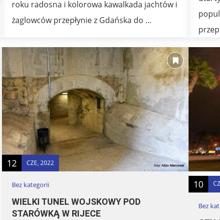
roku radosna i kolorowa kawalkada jachtów i
popul
żaglowców przepłynie z Gdańska do …
przep
12
CZE, 2022
10
CZ
Bez kategorii
WIELKI TUNEL WOJSKOWY POD
Bez kat
STARÓWKĄ W RIJECE