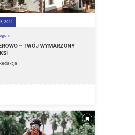
E, 2022
egorii
IEROWO – TWÓJ WYMARZONY
KS!
Redakcja