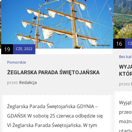
16
CZ
19
CZE, 2022
Bez kat
Pomorskie
WYJ
ŻEGLARSKA PARADA ŚWIĘTOJAŃSKA
KTÓ
przez
Redakcja
przez
Wyjąt
Żeglarska Parada Świętojańska GDYNIA –
przeo
GDAŃSK W sobotę 25 czerwca odbędzie się
można 
VI Żeglarska Parada Świętojańska. W tym
utart