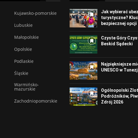
Jak wybierać ube
Kujawsko-pomorskie
turystyczne? Klu
bezpiecznej opcji
Lubuskie
Małopolskie
Czyste Góry Czyst
Beskid Sądecki
Opolskie
Podlaskie
Najpiękniejsze mi
UNESCO w Tunezj
Śląskie
Warmińsko-
mazurskie
Ogólnopolski Zlo
Podróżników, Piw
Zachodniopomorskie
Zdrój 2026