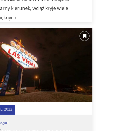
arny kierunek, wciąż kryje wiele
ięknych …
E, 2022
egorii