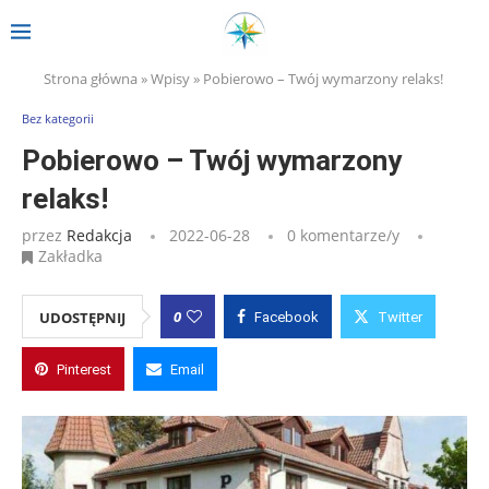
Strona główna
»
Wpisy
»
Pobierowo – Twój wymarzony relaks!
Bez kategorii
Pobierowo – Twój wymarzony
relaks!
przez
Redakcja
2022-06-28
0 komentarze/y
Zakładka
0
UDOSTĘPNIJ
Facebook
Twitter
Pinterest
Email