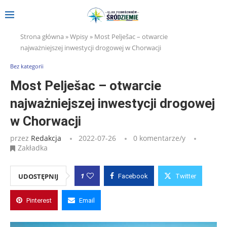
Strona główna
»
Wpisy
»
Most Pelješac – otwarcie
najważniejszej inwestycji drogowej w Chorwacji
Bez kategorii
Most Pelješac – otwarcie
najważniejszej inwestycji drogowej
w Chorwacji
przez
Redakcja
2022-07-26
0 komentarze/y
Zakładka
1
UDOSTĘPNIJ
Facebook
Twitter
Pinterest
Email