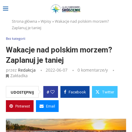
Strona główna
»
Wpisy
»
Wakacje nad polskim morzem?
Zaplanuj je taniej
Bez kategorii
Wakacje nad polskim morzem?
Zaplanuj je taniej
przez
Redakcja
2022-06-07
0 komentarze/y
Zakładka
0
UDOSTĘPNIJ
Facebook
Twitter
Pinterest
Email