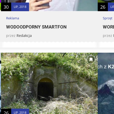
30
26
LIP, 2018
LI
Reklama
Sprzęt
WODOODPORNY SMARTFON
WOR
przez
Redakcja
przez
26
LIP, 2018