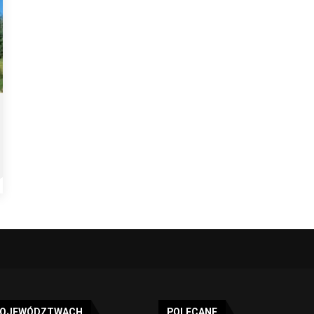
WOJEWÓDZTWACH
POLECANE