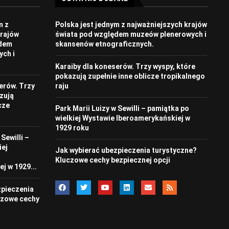
m z
Polska jest jednym z najważniejszych krajów
krajów
świata pod względem muzeów plenerowych i
ędem
skansenów etnograficznych.
ch i
Karaiby dla koneserów. Trzy wyspy, które
pokazują zupełnie inne oblicze tropikalnego
erów. Trzy
raju
zują
cze
Park Marii Luizy w Sewilli – pamiątka po
wielkiej Wystawie Iberoamerykańskiej w
1929 roku
Sewilli –
iej
Jak wybierać ubezpieczenia turystyczne?
Kluczowe cechy bezpiecznej opcji
j w 1929...
zpieczenia
czowe cechy