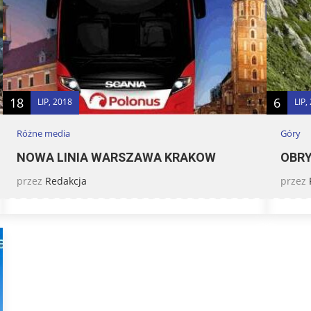
18
6
LIP, 2018
LIP,
Różne media
Góry
NOWA LINIA WARSZAWA KRAKOW
OBRY
przez
Redakcja
przez