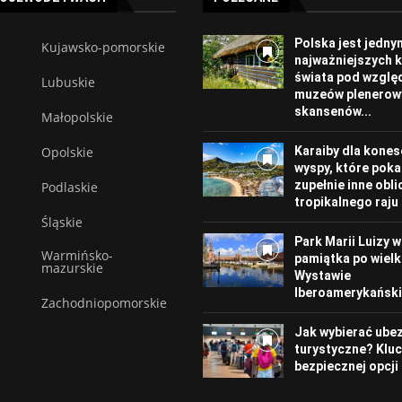
Polska jest jedny
Kujawsko-pomorskie
najważniejszych 
świata pod wzgl
Lubuskie
muzeów plenerowy
skansenów...
Małopolskie
Opolskie
Karaiby dla kones
wyspy, które poka
zupełnie inne obli
Podlaskie
tropikalnego raju
Śląskie
Park Marii Luizy w 
Warmińsko-
pamiątka po wielk
mazurskie
Wystawie
Iberoamerykańskie
Zachodniopomorskie
Jak wybierać ube
turystyczne? Klu
bezpiecznej opcji