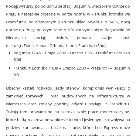
Pociąg wyruszy po południu ze stacji Bogumin, wieczorem dotrze do
Pragi, a następnie pojedzie w porze nocnej w kierunku lotniska we
Frankfurcie. W odwrotnym kierunku skład odjedzie o 14:39, nocą
dotrze do Pragi, po czym rano o 6:01 zatrzyma się w Boguminie. W
Niemczech pociąg obsłuży ponadto stacje: Lipsk
(Leipzig) , Fulda, Hanau, Offenbach oraz Frankfurt (Süd).
Bogumin 17:45 – Praga 22:32 – Drezno 1:38 – Frankfurt Lotnisko
8:06
Frankfurt Lotnisko 14:39 – Drezno 22:30 – Praga 1:17 – Bogumin
6:01
Obecny kształt rozkładu jazdy stanowi kompromis wynikający z
zamknięć torowych i prac budowlanych na infrastrukturze w
Niemczech oraz zmiany godziny odjazdu pociągu z Frankfurtu.
Trwają tam prowadzone na szeroką skalę prace modernizacyjne,
które będą realizowane w okresie letnim i jesiennym, co wpływa na
godziny kursowania, a także na stacje, które Leo Express może
obecnie obsłużyć. W związku z tą sytuacją uległy zmianie godziny