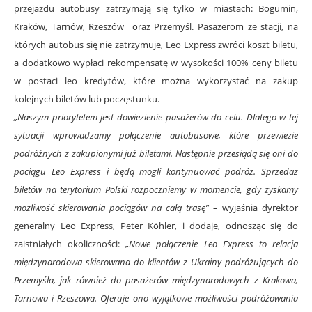
przejazdu autobusy zatrzymają się tylko w miastach: Bogumin,
Kraków, Tarnów, Rzeszów oraz
Przemyśl. Pasażerom ze stacji, na
których autobus się nie zatrzymuje, Leo Express zwróci koszt biletu,
a dodatkowo wypłaci rekompensatę w wysokości 100% ceny biletu
w postaci leo kredytów, które można wykorzystać na zakup
kolejnych biletów lub poczęstunku.
„Naszym priorytetem jest dowiezienie pasażerów do celu. Dlatego w tej
sytuacji wprowadzamy połączenie autobusowe, które przewiezie
podróżnych z zakupionymi już biletami. Następnie przesiądą się oni do
pociągu Leo Express i będą mogli kontynuować podróż. Sprzedaż
biletów na terytorium Polski rozpoczniemy w momencie, gdy zyskamy
możliwość skierowania pociągów na całą trasę”
– wyjaśnia dyrektor
generalny Leo Express, Peter Köhler, i dodaje, odnosząc się do
zaistniałych okoliczności:
„Nowe połączenie Leo Express to relacja
międzynarodowa skierowana do klientów z Ukrainy podróżujących do
Przemyśla, jak również do pasażerów międzynarodowych z Krakowa,
Tarnowa i Rzeszowa. Oferuje ono wyjątkowe możliwości podróżowania