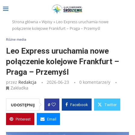
Strona główna
»
Wpisy
»
Leo Express uruchamia nowe
połączenie kolejowe Frankfurt – Praga – Przemyśl
Różne media
Leo Express uruchamia nowe
połączenie kolejowe Frankfurt –
Praga – Przemyśl
przez
Redakcja
2026-06-23
0 komentarze/y
Zakładka
0
UDOSTĘPNIJ
Facebook
Twitter
Pinterest
Email