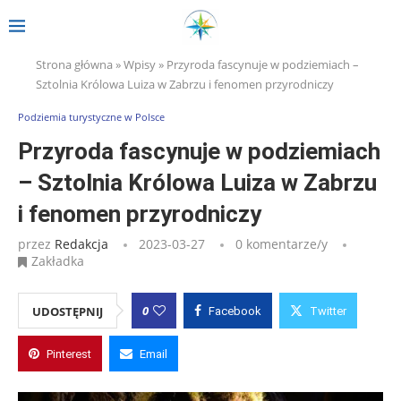
Strona główna
»
Wpisy
»
Przyroda fascynuje w podziemiach –
Sztolnia Królowa Luiza w Zabrzu i fenomen przyrodniczy
Podziemia turystyczne w Polsce
Przyroda fascynuje w podziemiach
– Sztolnia Królowa Luiza w Zabrzu
i fenomen przyrodniczy
przez
Redakcja
2023-03-27
0 komentarze/y
Zakładka
0
UDOSTĘPNIJ
Facebook
Twitter
Pinterest
Email