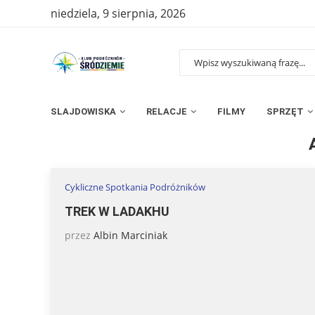
niedziela, 9 sierpnia, 2026
SLAJDOWISKA
RELACJE
FILMY
SPRZĘT
Strona główna
»
Archiwum dla wrzesień 2009
Cykliczne Spotkania Podróżników
TREK W LADAKHU
przez
Albin Marciniak