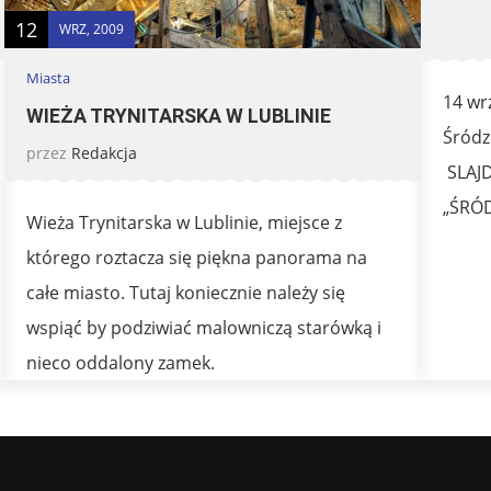
12
WRZ, 2009
Miasta
14 wr
WIEŻA TRYNITARSKA W LUBLINIE
Śródz
przez
Redakcja
SLAJ
„ŚRÓD
Wieża Trynitarska w Lublinie, miejsce z
którego roztacza się piękna panorama na
całe miasto. Tutaj koniecznie należy się
wspiąć by podziwiać malowniczą starówką i
nieco oddalony zamek.