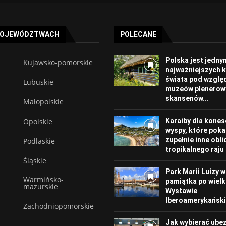
WOJEWÓDZTWACH
POLECANE
Polska jest jedny
Kujawsko-pomorskie
najważniejszych 
świata pod wzgl
Lubuskie
muzeów plenerowy
skansenów...
Małopolskie
Opolskie
Karaiby dla kones
wyspy, które poka
zupełnie inne obli
Podlaskie
tropikalnego raju
Śląskie
Park Marii Luizy w 
Warmińsko-
pamiątka po wielk
mazurskie
Wystawie
Iberoamerykańskie
Zachodniopomorskie
Jak wybierać ube