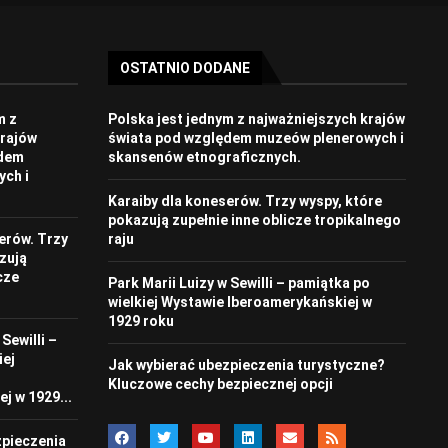
OSTATNIO DODANE
m z
Polska jest jednym z najważniejszych krajów
krajów
świata pod względem muzeów plenerowych i
ędem
skansenów etnograficznych.
ch i
Karaiby dla koneserów. Trzy wyspy, które
pokazują zupełnie inne oblicze tropikalnego
erów. Trzy
raju
zują
cze
Park Marii Luizy w Sewilli – pamiątka po
wielkiej Wystawie Iberoamerykańskiej w
1929 roku
Sewilli –
iej
Jak wybierać ubezpieczenia turystyczne?
Kluczowe cechy bezpiecznej opcji
j w 1929...
zpieczenia