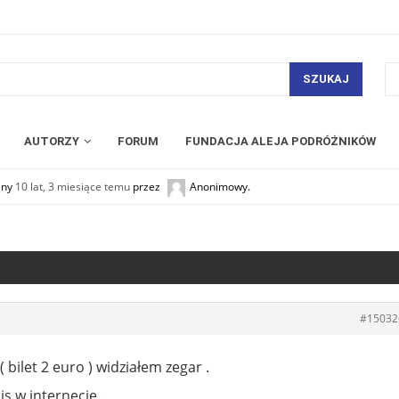
SZUKAJ
AUTORZY
FORUM
FUNDACJA ALEJA PODRÓŻNIKÓW
any
10 lat, 3 miesiące temu
przez
Anonimowy
.
#15032
ilet 2 euro ) widziałem zegar .
s w internecie .