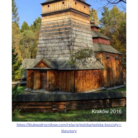
https://klubpodroznikow.com/relacje/polska/polska-koscioly-i-
klasztory