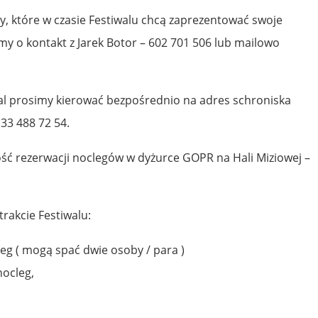
, które w czasie Festiwalu chcą zaprezentować swoje
imy o kontakt z Jarek Botor – 602 701 506 lub mailowo
al prosimy kierować bezpośrednio na adres schroniska
 33 488 72 54.
ość rezerwacji noclegów w dyżurce GOPR na Hali Miziowej –
rakcie Festiwalu:
leg ( mogą spać dwie osoby / para )
nocleg,