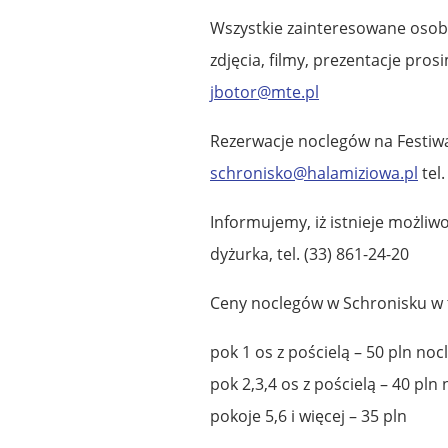
Wszystkie zainteresowane osoby
zdjęcia, filmy, prezentacje pros
jbotor@mte.pl
Rezerwacje noclegów na Festiw
schronisko@halamiziowa.pl
tel.
Informujemy, iż istnieje możliw
dyżurka, tel. (33) 861-24-20
Ceny noclegów w Schronisku w t
pok 1 os z pościelą – 50 pln noc
pok 2,3,4 os z pościelą – 40 pln 
pokoje 5,6 i więcej – 35 pln
,