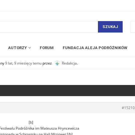
SZUKAJ
AUTORZY
FORUM
FUNDACJA ALEJA PODRÓŻNIKÓW
any
9 lat, 9 miesięcy temu
przez
Redakcja
.
#15210
[b]
 Festiwalu Podróźnika im Mateusza Hryncewicza
listopada w Schronisku na Hali Miziowej.[/b]