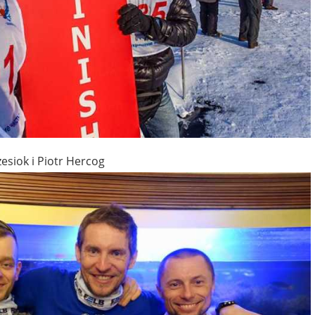
esiok i Piotr Hercog