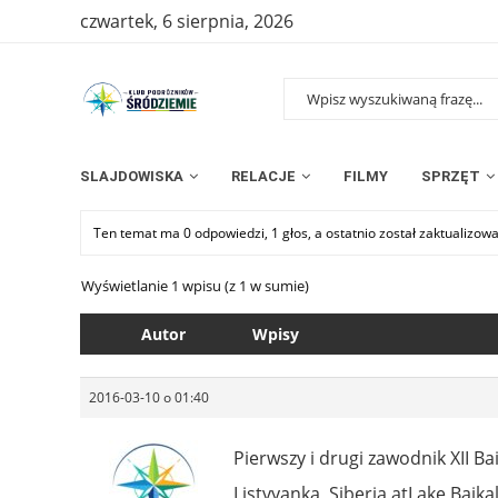
czwartek, 6 sierpnia, 2026
SLAJDOWISKA
RELACJE
FILMY
SPRZĘT
Ten temat ma 0 odpowiedzi, 1 głos, a ostatnio został zaktualizow
Wyświetlanie 1 wpisu (z 1 w sumie)
Autor
Wpisy
2016-03-10 o 01:40
Pierwszy i drugi zawodnik XII B
Listvyanka, Siberia atLake Baikal