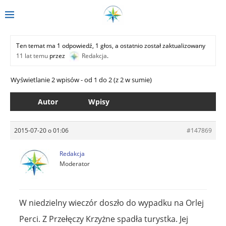
Ten temat ma 1 odpowiedź, 1 głos, a ostatnio został zaktualizowany
11 lat temu
przez
Redakcja
.
Wyświetlanie 2 wpisów - od 1 do 2 (z 2 w sumie)
Autor
Wpisy
2015-07-20 o 01:06
#147869
Redakcja
Moderator
W niedzielny wieczór doszło do wypadku na Orlej
Perci. Z Przełęczy Krzyżne spadła turystka. Jej