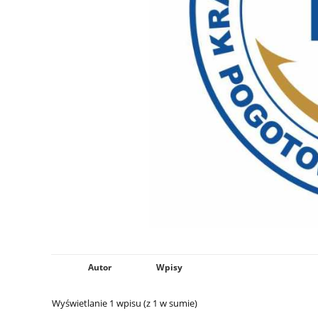
Autor
Wpisy
Wyświetlanie 1 wpisu (z 1 w sumie)