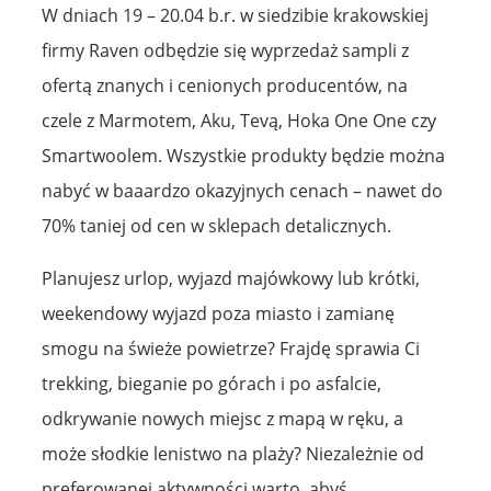
W dniach 19 – 20.04 b.r. w siedzibie krakowskiej
firmy Raven odbędzie się wyprzedaż sampli z
ofertą znanych i cenionych producentów, na
czele z Marmotem, Aku, Tevą, Hoka One One czy
Smartwoolem. Wszystkie produkty będzie można
nabyć w baaardzo okazyjnych cenach – nawet do
70% taniej od cen w sklepach detalicznych.
Planujesz urlop, wyjazd majówkowy lub krótki,
weekendowy wyjazd poza miasto i zamianę
smogu na świeże powietrze? Frajdę sprawia Ci
trekking, bieganie po górach i po asfalcie,
odkrywanie nowych miejsc z mapą w ręku, a
może słodkie lenistwo na plaży? Niezależnie od
preferowanej aktywności warto, abyś