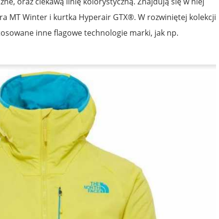
ne, oraz ciekawą linię kolorystyczną. Znajdują się w niej
ra MT Winter i kurtka Hyperair GTX®. W rozwiniętej kolekcji
tosowane inne flagowe technologie marki, jak np.