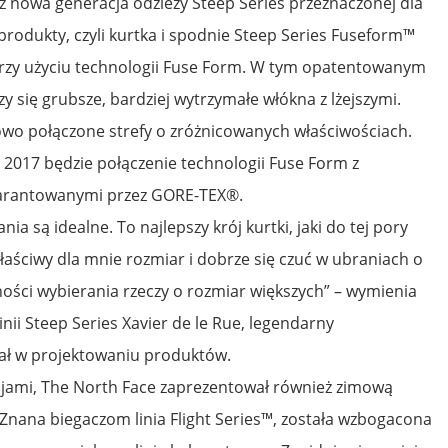
 nowa generacja odzieży Steep Series przeznaczonej dla
produkty, czyli kurtka i spodnie Steep Series Fuseform™
przy użyciu technologii Fuse Form. W tym opatentowanym
y się grubsze, bardziej wytrzymałe włókna z lżejszymi.
wo połączone strefy o zróżnicowanych właściwościach.
 2017 będzie połączenie technologii Fuse Form z
warantowanymi przez GORE-TEX®.
a są idealne. To najlepszy krój kurtki, jaki do tej pory
aściwy dla mnie rozmiar i dobrze się czuć w ubraniach o
ości wybierania rzeczy o rozmiar większych” – wymienia
nii Steep Series Xavier de le Rue, legendarny
iał w projektowaniu produktów.
jami, The North Face zaprezentował również zimową
. Znana biegaczom linia Flight Series™, została wzbogacona