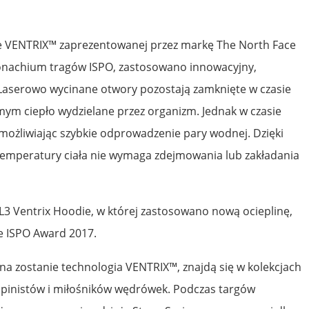
nie VENTRIX™ zaprezentowanej przez markę The North Face
onachium tragów ISPO, zastosowano innowacyjny,
 Laserowo wycinane otwory pozostają zamknięte w czasie
ym ciepło wydzielane przez organizm. Jednak w czasie
możliwiając szybkie odprowadzenie pary wodnej. Dzięki
temperatury ciała nie wymaga zdejmowania lub zakładania
3 Ventrix Hoodie, w której zastosowano nową ocieplinę,
he ISPO Award 2017.
na zostanie technologia VENTRIX™, znajdą się w kolekcjach
 alpinistów i miłośników wędrówek. Podczas targów