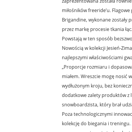
zaprezentowana została również
miłośników freeride’u. Flagowe 
Brigandine, wykonane zostały 
przez markę procesie tkania łącz
Powstają w ten sposób bezszwo
Nowością w kolekcji Jesień-Zima
najlepszymi właściwościami g
„Proporcje rozmiaru i dopasowani
miałem. Wreszcie mogę nosić wł
wydłużonym kroju, bez konieczn
dodatkowe zalety produktów z li
snowboardzista, który brał udz
Poza technologicznymi innowac
kolekcję do biegania i treningu