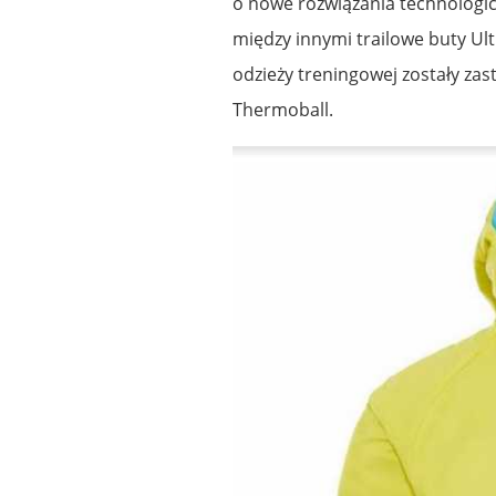
o nowe rozwiązania technologicz
między innymi trailowe buty Ult
odzieży treningowej zostały zas
Thermoball.