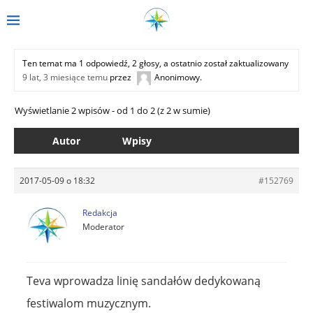
Ten temat ma 1 odpowiedź, 2 głosy, a ostatnio został zaktualizowany
9 lat, 3 miesiące temu
przez
Anonimowy
.
Wyświetlanie 2 wpisów - od 1 do 2 (z 2 w sumie)
Autor
Wpisy
2017-05-09 o 18:32
#152769
Redakcja
Moderator
Teva wprowadza linię sandałów dedykowaną
festiwalom muzycznym.