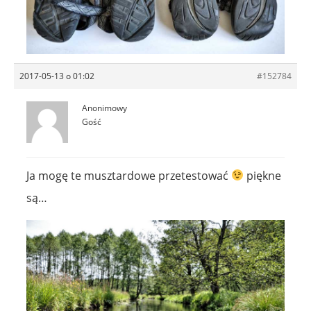
2017-05-13 o 01:02
#152784
Anonimowy
Gość
Ja mogę te musztardowe przetestować
piękne
są…