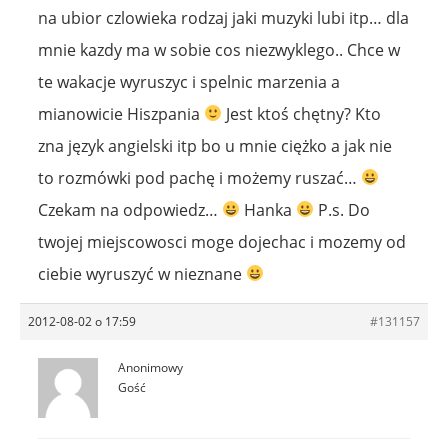
na ubior czlowieka rodzaj jaki muzyki lubi itp… dla
mnie kazdy ma w sobie cos niezwyklego.. Chce w
te wakacje wyruszyc i spelnic marzenia a
mianowicie Hiszpania
Jest ktoś chętny? Kto
zna język angielski itp bo u mnie ciężko a jak nie
to rozmówki pod pachę i możemy ruszać…
Czekam na odpowiedz…
Hanka
P.s. Do
twojej miejscowosci moge dojechac i mozemy od
ciebie wyruszyć w nieznane
2012-08-02 o 17:59
#131157
Anonimowy
Gość