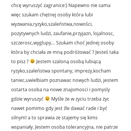
chcę wyruszyć zagranice:) Napewno nie sama
więc szukam chętnej osoby która lubi
wyzwania,ryzyko,szaleństwa,nowości,
pozytywnych ludzi, zaufanie,przyjazn, lojalnosc,
szczerosc,wyglupy… Szukam choć jednej osoby
która by chciała ze mną podróżować ? Jesteś taka
to pisz ?
Jestem szaloną osobą lubiącą
ryzyko,szaleństwa spontany, imprezy,kocham
taniec,uwielbiam poznawac nowych ludzi, jestem
ostarta osoba na nowe znajomosci i pomysly
gdzie wyruszyć
Myśle że w zyciu trzeba życ
nawet pomimo gdy jest źle dawać rade i być
silnym! a to sprawia ze stajemy się kims
wspaniały. Jestem osoba tolerancyjna, nie patrze