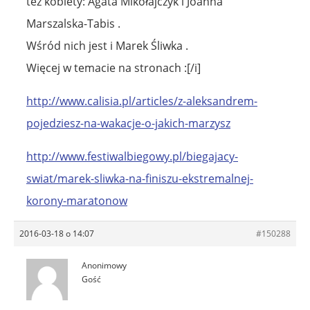
też kobiety: Agata Mikołajczyk i Joanna
Marszalska-Tabis .
Wśród nich jest i Marek Śliwka .
Więcej w temacie na stronach :[/i]
http://www.calisia.pl/articles/z-aleksandrem-
pojedziesz-na-wakacje-o-jakich-marzysz
http://www.festiwalbiegowy.pl/biegajacy-
swiat/marek-sliwka-na-finiszu-ekstremalnej-
korony-maratonow
2016-03-18 o 14:07
#150288
Anonimowy
Gość