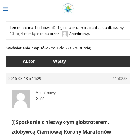
Ten temat ma 1 odpowiedź, 1 głos, a ostatnio został zaktualizowany
10 lat, 4 miesiące temu
przez
Anonimowy
.
Wyświetlanie 2 wpisów - od 1 do 2 (z 2 w sumie)
Autor
Wpisy
2016-03-18 o 11:29
#150283
Anonimowy
Gość
[i]
Spotkanie z niezwykłym globtroterem,
zdobywcą Cierniowej Korony Maratonów