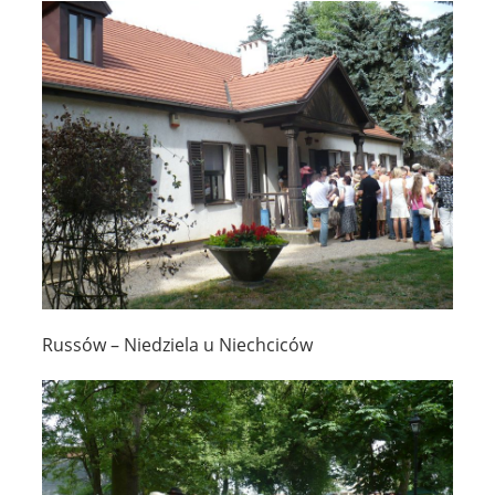
Russów – Niedziela u Niechciców