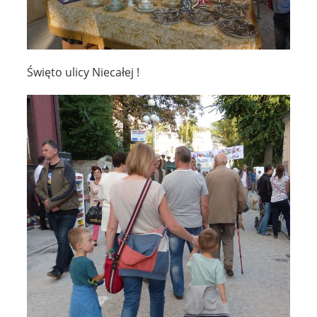
Święto ulicy Niecałej !