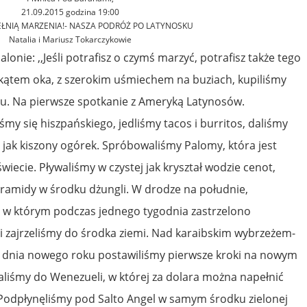
21.09.2015 godzina 19:00
PEŁNIĄ MARZENIA!- NASZA PODRÓŻ PO LATYNOSKU
Natalia i Mariusz Tokarczykowie
lonie: ,,Jeśli potrafisz o czymś marzyć, potrafisz także tego
kątem oka, z szerokim uśmiechem na buziach, kupiliśmy
ku. Na pierwsze spotkanie z Ameryką Latynosów.
śmy się hiszpańskiego, jedliśmy tacos i burritos, daliśmy
 jak kiszony ogórek. Spróbowaliśmy Palomy, która jest
iecie. Pływaliśmy w czystej jak kryształ wodzie cenot,
iramidy w środku dżungli. W drodze na południe,
, w którym podczas jednego tygodnia zastrzelono
ui zajrzeliśmy do środka ziemi. Nad karaibskim wybrzeżem-
dnia nowego roku postawiliśmy pierwsze kroki na nowym
aliśmy do Wenezueli, w której za dolara można napełnić
 Podpłynęliśmy pod Salto Angel w samym środku zielonej