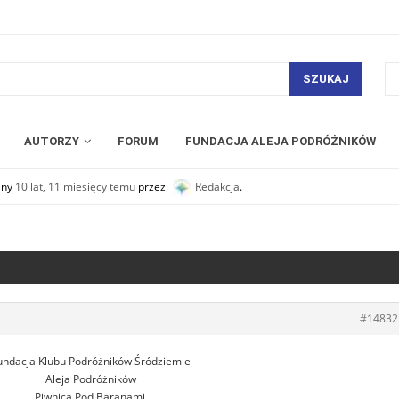
SZUKAJ
AUTORZY
FORUM
FUNDACJA ALEJA PODRÓŻNIKÓW
any
10 lat, 11 miesięcy temu
przez
Redakcja
.
#14832
undacja Klubu Podróżników Śródziemie
Aleja Podróżników
Piwnica Pod Baranami,