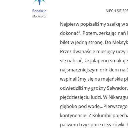
Redakcja
NIECH SIĘ S
Moderator
Najpierw popisaliśmy szafkę w sa
dokonać”. Potem, zerkając nań 
bilet w jedną stronę. Do Meksy
Przez dwanaście miesięcy uczyli
się nabrać, że jalapeno smakuje
najsmaczniejszym drinkiem na św
wspinaliśmy się na majańskie p
odwiedziliśmy groźny Salwador
pięćdziesięciu ludzi. W Nikarag
głęboko pod wodę…Pierwszego 
kontynencie. Z Kolumbii pojech
paliwem trzy spore ciężarówki.