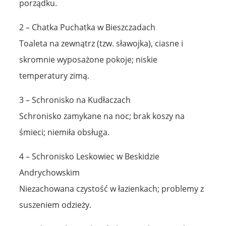
temperatury zimą.
3 – Schronisko na Kudłaczach
Schronisko zamykane na noc; brak koszy na
śmieci; niemiła obsługa.
4 – Schronisko Leskowiec w Beskidzie
Andrychowskim
Niezachowana czystość w łazienkach; problemy z
suszeniem odzieży.
5 – Schronisko Kochanówka w Karkonoszach
Fastfoodowy wybór dań w plastikowych
naczyniach; nieszczelne okna w pokojach; brak
koców (także na życzenie).