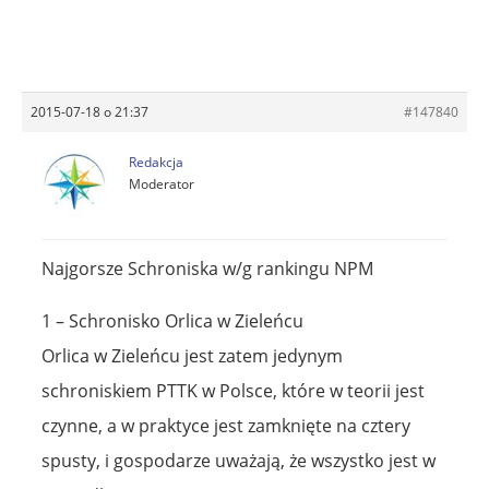
Redakcja
Moderator
Najgorsze Schroniska w/g rankingu NPM
1 – Schronisko Orlica w Zieleńcu
Orlica w Zieleńcu jest zatem jedynym
schroniskiem PTTK w Polsce, które w teorii jest
czynne, a w praktyce jest zamknięte na cztery
spusty, i gospodarze uważają, że wszystko jest w
porządku.
2 – Chatka Puchatka w Bieszczadach
Toaleta na zewnątrz (tzw. sławojka), ciasne i
skromnie wyposażone pokoje; niskie