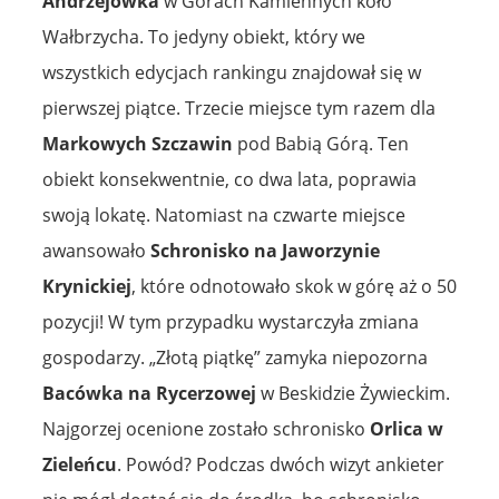
Andrzejówka
w Górach Kamiennych koło
Wałbrzycha. To jedyny obiekt, który we
wszystkich edycjach rankingu znajdował się w
pierwszej piątce. Trzecie miejsce tym razem dla
Markowych Szczawin
pod Babią Górą. Ten
obiekt konsekwentnie, co dwa lata, poprawia
swoją lokatę. Natomiast na czwarte miejsce
awansowało
Schronisko na Jaworzynie
Krynickiej
, które odnotowało skok w górę aż o 50
pozycji! W tym przypadku wystarczyła zmiana
gospodarzy. „Złotą piątkę” zamyka niepozorna
Bacówka na Rycerzowej
w Beskidzie Żywieckim.
Najgorzej ocenione zostało schronisko
Orlica w
Zieleńcu
. Powód? Podczas dwóch wizyt ankieter