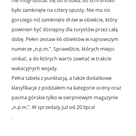
nie mógł dostać się do środka, bo schronisko
było zamknięte na cztery spusty. Nie ma nic
gorszego niż zamknięte drzwi w obiekcie, który
powinien być dostępny dla turystów przez całą
dobę. Pełen zestaw 66 obiektów w najnowszym
numerze „n.p.m.”. Sprawdźcie, których miejsc
unikać, a do których warto zawitać w trakcie
wakacyjnych wojaży.
Pełna tabela z punktacją, a także dodatkowe
klasyfikacje z podziałem na kategorie oceny oraz
pasma górskie tylko w sierpniowym magazynie
„n.p.m.”. W sprzedaży już od 20 lipca!
.
2015-07-18 o 21:37
#147840