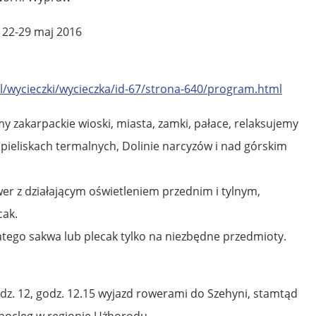
 22-29 maj 2016
/wycieczki/wycieczka/id-67/strona-640/program.html
 zakarpackie wioski, miasta, zamki, pałace, relaksujemy
ąpieliskach termalnych, Dolinie narcyzów i nad górskim
er z działającym oświetleniem przednim i tylnym,
cak.
tego sakwa lub plecak tylko na niezbędne przedmioty.
dz. 12, godz. 12.15 wyjazd rowerami do Szehyni, stamtąd
nocleg w regionie Użhorodu.