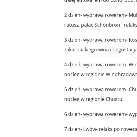
2 dzień- wyprawa rowerem- Muk
ratusz, pałac Schonbron i rela
3 dzień- wyprawa rowerem- Kosy
zakarpackiego wina i degustacj
4 dzień- wyprawa rowerem- Wino
nocleg w regionie Winohradowa
5 dzień- wyprawa rowerem- Chust
nocleg w regionie Chustu.
6 dzień- wyprawa rowerem- wyp
7 dzień- Lwów- relaks po rower