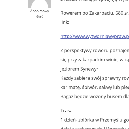
Anonimowy
Rowerem po Zakarpaciu, 680 zł,
Gość
link:
http://www.wytworniawypraw.pl
Z perspektywy roweru poznajemy
się przy zakarpackim winie, w k
jeziorem Synewyr
Każdy zabiera swój sprawny row
karimatę, śpiwór, sakwy lub ple
Bagaż będzie wożony busem dla
Trasa
1 dzień- zbiórka w Przemyślu go
dalej autokarem do Użhorodu, 