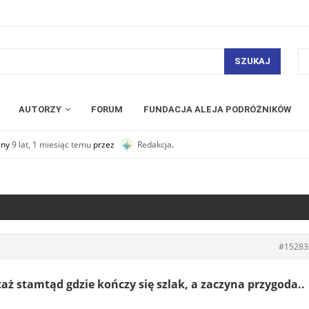
SZUKAJ
AUTORZY
FORUM
FUNDACJA ALEJA PODRÓŻNIKÓW
any
9 lat, 1 miesiąc temu
przez
Redakcja
.
#15283
taż stamtąd gdzie kończy się szlak, a zaczyna przygoda..