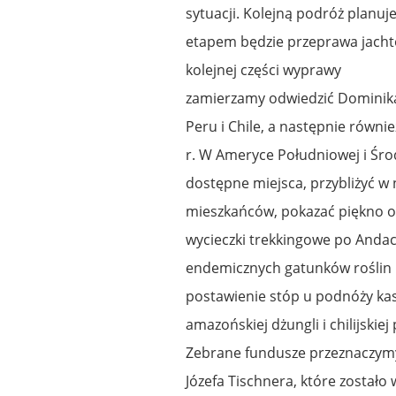
sytuacji. Kolejną podróż planuj
etapem będzie przeprawa jacht
kolejnej części wyprawy
zamierzamy odwiedzić Dominika
Peru i Chile, a następnie równ
r. W Ameryce Południowej i Śro
dostępne miejsca, przybliżyć w 
mieszkańców, pokazać piękno o
wycieczki trekkingowe po Andac
endemicznych gatunków roślin i
postawienie stóp u podnóży k
amazońskiej dżungli i chilijski
Zebrane fundusze przeznaczymy 
Józefa Tischnera, które został