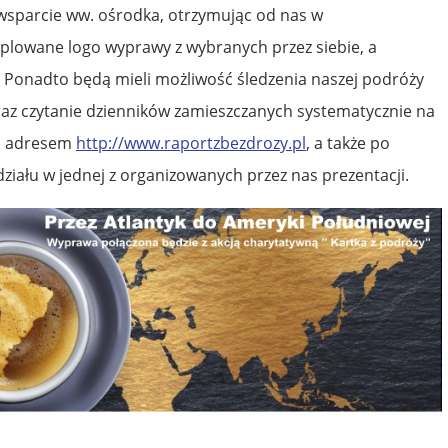
wsparcie ww. ośrodka, otrzymując od nas w
plowane logo wyprawy z wybranych przez siebie, a
 Ponadto będą mieli możliwość śledzenia naszej podróży
oraz czytanie dzienników zamieszczanych systematycznie na
od adresem
http://www.raportzbezdrozy.pl
, a także po
ziału w jednej z organizowanych przez nas prezentacji.