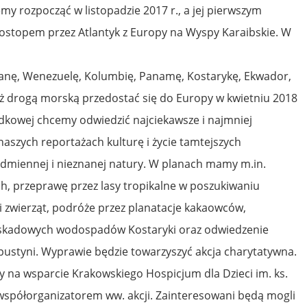
emy rozpocząć w listopadzie 2017 r., a jej pierwszym
ostopem przez Atlantyk z Europy na Wyspy Karaibskie. W
nę, Wenezuelę, Kolumbię, Panamę, Kostarykę, Ekwador,
ież drogą morską przedostać się do Europy w kwietniu 2018
dkowej chcemy odwiedzić najciekawsze i najmniej
naszych reportażach kulturę i życie tamtejszych
dmiennej i nieznanej natury. W planach mamy m.in.
h, przeprawę przez lasy tropikalne w poszukiwaniu
 zwierząt, podróże przez planatacje kakaowców,
askadowych wodospadów Kostaryki oraz odwiedzenie
ej pustyni. Wyprawie będzie towarzyszyć akcja charytatywna.
na wsparcie Krakowskiego Hospicjum dla Dzieci im. ks.
o współorganizatorem ww. akcji. Zainteresowani będą mogli