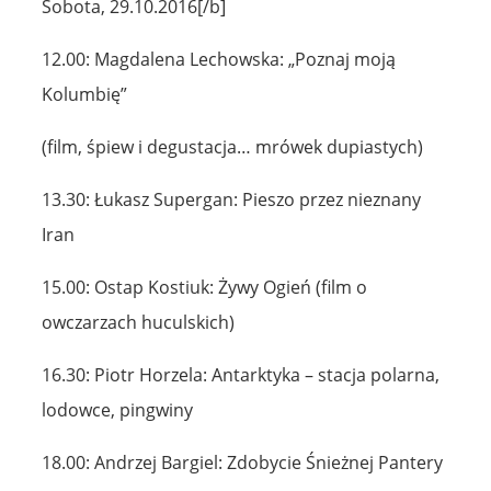
Sobota, 29.10.2016[/b]
12.00: Magdalena Lechowska: „Poznaj moją
Kolumbię”
(film, śpiew i degustacja… mrówek dupiastych)
13.30: Łukasz Supergan: Pieszo przez nieznany
Iran
15.00: Ostap Kostiuk: Żywy Ogień (film o
owczarzach huculskich)
16.30: Piotr Horzela: Antarktyka – stacja polarna,
lodowce, pingwiny
18.00: Andrzej Bargiel: Zdobycie Śnieżnej Pantery